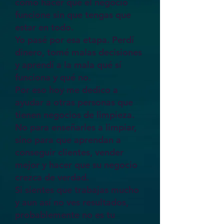
cómo hacer que el negocio
funcione sin que tengas que
estar en todo.
Yo pasé por esa etapa. Perdí
dinero, tomé malas decisiones
y aprendí a la mala qué sí
funciona y qué no.
Por eso hoy me dedico a
ayudar a otras personas que
tienen negocios de limpieza.
No para enseñarles a limpiar,
sino para que aprendan a
conseguir clientes, vender
mejor y hacer que su negocio
crezca de verdad.
Si sientes que trabajas mucho
y aun así no ves resultados,
probablemente no es tu