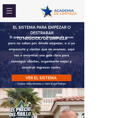
EL SISTEMA PARA EMPEZAR O
DESTRABAR
Si quieres comenzar en limpieza de casas
TU NEGOCIO DE LIMPIEZA
pero no sabes por dónde empezar, o si ya
empezaste y sientes que no avanzas, aquí
vas a encontrar una guía clara para
conseguir clientes, organizarte mejor y
construir ingresos reales.
VER EL SISTEMA
Conoce cómo funciona y todo lo que incluye.