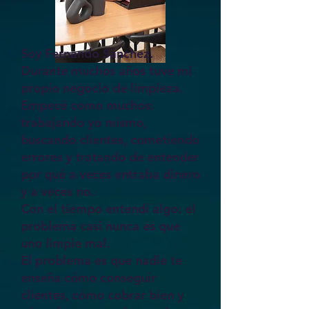
Soy Fernando Sánchez.
Durante muchos años tuve mi
propio negocio de limpieza.
Empecé como muchos:
trabajando yo mismo,
buscando clientes, cometiendo
errores y tratando de entender
por qué a veces entraba dinero
y a veces no.
Con el tiempo entendí algo: el
problema casi nunca es que
uno limpie mal.
El problema es que nadie te
enseña cómo conseguir
clientes, cómo cobrar bien y